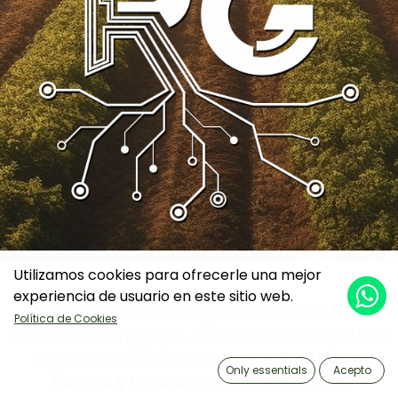
Utilizamos cookies para ofrecerle una mejor
experiencia de usuario en este sitio web.
Nuestra solución integral te coloca a ti, al
Política de Cookies
mando de tu negocio. Con nosotros, la gestión
se vuelve más eficiente y sencilla.
Ahorra
Only essentials
Acepto
tiempo y recursos
, agiliza las tareas