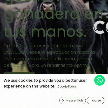
ganadera en
tus manos.
Optimiza tu empresa ganadera con
COWDOO. Desde la reproducción hasta la
Invernada, maximiza la eficiencia y toma
dediciones para un rendimiento optimo. ​
Contáctenos
We use cookies to provide you a better user
experience on this website.
Cookie Policy
Only essentials
I agree