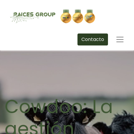
Contacto
Cowdoo: La
gestión