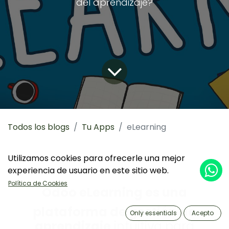
del aprendizaje?
Todos los blogs
Tu Apps
eLearning
Utilizamos cookies para ofrecerle una mejor
experiencia de usuario en este sitio web.
Política de Cookies
Odoo eLearning es una
plataforma de gestión de
Only essentials
Acepto
aprendizaje
intuitiva para