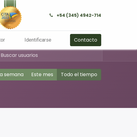
+54 (345) 4942-714
Contacto
tor
Identificarse
ta semana
Este mes
Todo el tiempo