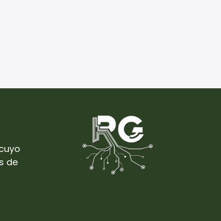
cuyo
s de