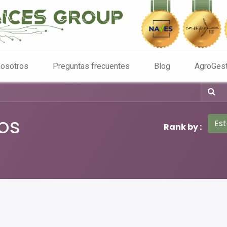
nosotros
Preguntas frecuentes
Blog
AgroGes
os
Es
Rank by :